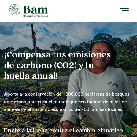
Vive de tus rentas
¡Compensa tus emisiones
mientras proteges el
de carbono (CO2) y tu
planeta
huella anual!
Con BAM, la NatureTech líder global en tecnologías para la
conservación y regeneración de bosques, tus inversiones no
Aporta a la conservación de +600,000 hectáreas de bosques
solo generan rentabilidad, sino también un impacto positivo y
de castaña únicos en el mundo que son hábitat de miles de
duradero. ¿Listo para alinear tus finanzas con tus valores?
animales y el sustento económico de 700 familias locales
Invierte hoy en acciones o bonos privados
Únete a la lucha contra el cambio climático