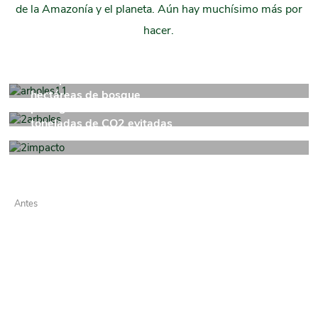
de la Amazonía y el planeta. Aún hay muchísimo más por
hacer.
árboles nativos de gran
valor plantados
hectáreas de bosque
protegidas
toneladas de CO2 evitadas
al año
Antes