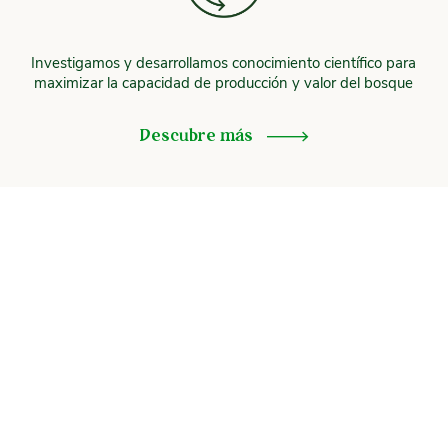
Investigamos y desarrollamos conocimiento científico para
maximizar la capacidad de producción y valor del bosque
Descubre más
¿Cuál es nuestro enfoque?
Modelo de desarrollo
sostenible
Incorporamos a las comunidades locales dentro de nuestra
propuesta de valor, con el objetivo de mejorar su calidad de vida